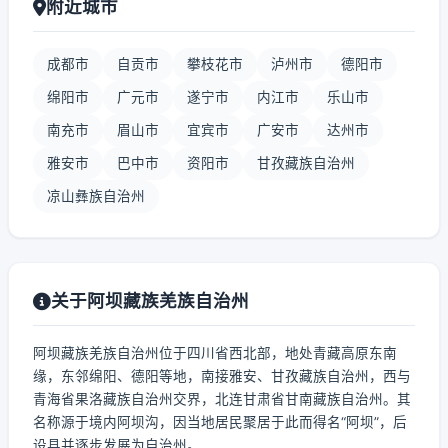
附近城市
成都市
自贡市
攀枝花市
泸州市
德阳市
绵阳市
广元市
遂宁市
内江市
乐山市
南充市
眉山市
宜宾市
广安市
达州市
雅安市
巴中市
资阳市
甘孜藏族自治州
凉山彝族自治州
关于阿坝藏族羌族自治州
阿坝藏族羌族自治州位于四川省西北部，地处青藏高原东南
缘，东邻绵阳、德阳等地，南接雅安、甘孜藏族自治州，西与
青海省果洛藏族自治州交界，北连甘肃省甘南藏族自治州。其
名称源于境内阿坝沟，因当地居民聚居于此而得名“阿坝”，后
设县并逐步发展为自治州。