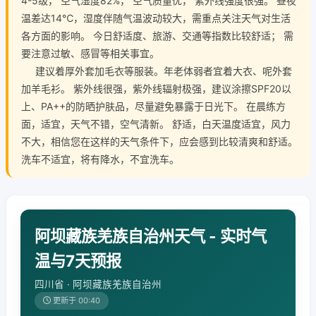
4-5级， 空气湿度82%， 空气质量优， 紫外线强度很强。 昼夜
温差达14℃，湿度伴随气温波动较大，需重点关注天气对生活
各方面的影响。 今日舒适度、旅游、交通等指数比较舒适； 需
要注意过敏、感冒等相关事宜。
建议着厚外套加毛衣等服装。年老体弱者宜着大衣、呢外套
加羊毛衫。 紫外线很强，紫外线辐射极强，建议涂擦SPF20以
上、PA++的防晒护肤品，尽量避免暴露于日光下。 在晨练方
面，适宜，天气不错，空气清新。 舒适，白天温度适宜，风力
不大，相信您在这样的天气条件下，应会感到比较清爽和舒适。
洗车不适宜，将有降水，不宜洗车。
阿坝藏族羌族自治州天气 - 实时气
温与7天预报
四川省 · 阿坝藏族羌族自治州
更新于 00:40