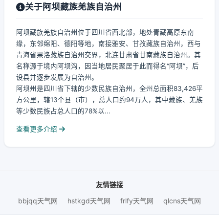
关于阿坝藏族羌族自治州
阿坝藏族羌族自治州位于四川省西北部，地处青藏高原东南
缘，东邻绵阳、德阳等地，南接雅安、甘孜藏族自治州，西与
青海省果洛藏族自治州交界，北连甘肃省甘南藏族自治州。其
名称源于境内阿坝沟，因当地居民聚居于此而得名“阿坝”，后
设县并逐步发展为自治州。
阿坝州是四川省下辖的少数民族自治州，全州总面积83,426平
方公里，辖13个县（市），总人口约94万人，其中藏族、羌族
等少数民族占总人口的78%以...
查看更多介绍
友情链接
bbjqq天气网
hstkgd天气网
frlfy天气网
qlcns天气网