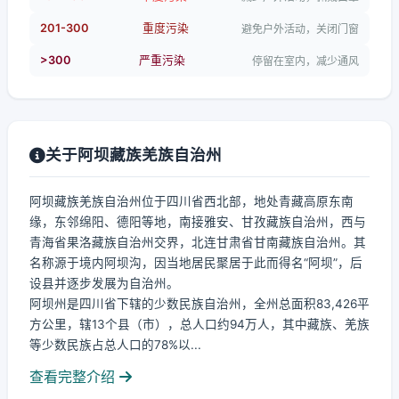
201-300
重度污染
避免户外活动，关闭门窗
>300
严重污染
停留在室内，减少通风
关于阿坝藏族羌族自治州
阿坝藏族羌族自治州位于四川省西北部，地处青藏高原东南
缘，东邻绵阳、德阳等地，南接雅安、甘孜藏族自治州，西与
青海省果洛藏族自治州交界，北连甘肃省甘南藏族自治州。其
名称源于境内阿坝沟，因当地居民聚居于此而得名“阿坝”，后
设县并逐步发展为自治州。
阿坝州是四川省下辖的少数民族自治州，全州总面积83,426平
方公里，辖13个县（市），总人口约94万人，其中藏族、羌族
等少数民族占总人口的78%以...
查看完整介绍