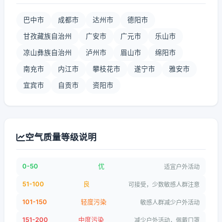
巴中市
成都市
达州市
德阳市
甘孜藏族自治州
广安市
广元市
乐山市
凉山彝族自治州
泸州市
眉山市
绵阳市
南充市
内江市
攀枝花市
遂宁市
雅安市
宜宾市
自贡市
资阳市
空气质量等级说明
0-50
优
适宜户外活动
51-100
良
可接受，少数敏感人群注意
101-150
轻度污染
敏感人群减少户外活动
151-200
中度污染
减少户外活动，佩戴口罩