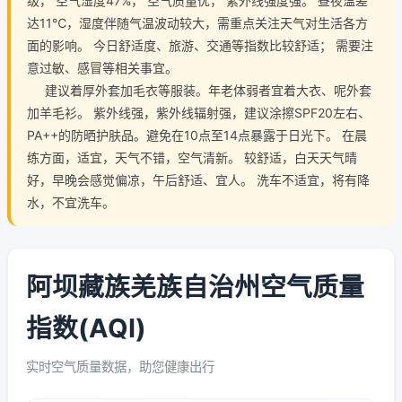
级， 空气湿度47%， 空气质量优， 紫外线强度强。 昼夜温差
达11℃，湿度伴随气温波动较大，需重点关注天气对生活各方
面的影响。 今日舒适度、旅游、交通等指数比较舒适； 需要注
意过敏、感冒等相关事宜。
建议着厚外套加毛衣等服装。年老体弱者宜着大衣、呢外套
加羊毛衫。 紫外线强，紫外线辐射强，建议涂擦SPF20左右、
PA++的防晒护肤品。避免在10点至14点暴露于日光下。 在晨
练方面，适宜，天气不错，空气清新。 较舒适，白天天气晴
好，早晚会感觉偏凉，午后舒适、宜人。 洗车不适宜，将有降
水，不宜洗车。
阿坝藏族羌族自治州空气质量
指数(AQI)
实时空气质量数据，助您健康出行