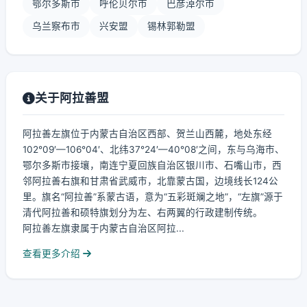
鄂尔多斯市
呼伦贝尔市
巴彦淖尔市
乌兰察布市
兴安盟
锡林郭勒盟
关于阿拉善盟
阿拉善左旗位于内蒙古自治区西部、贺兰山西麓，地处东经
102°09′—106°04′、北纬37°24′—40°08′之间，东与乌海市、
鄂尔多斯市接壤，南连宁夏回族自治区银川市、石嘴山市，西
邻阿拉善右旗和甘肃省武威市，北靠蒙古国，边境线长124公
里。旗名“阿拉善”系蒙古语，意为“五彩斑斓之地”，“左旗”源于
清代阿拉善和硕特旗划分为左、右两翼的行政建制传统。
阿拉善左旗隶属于内蒙古自治区阿拉...
查看更多介绍