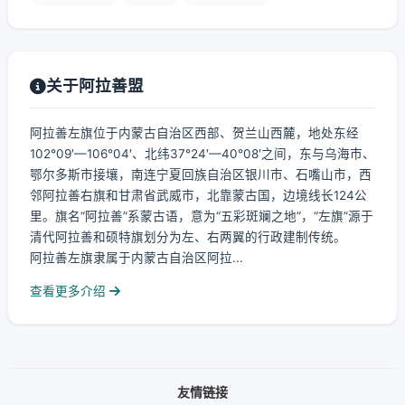
关于阿拉善盟
阿拉善左旗位于内蒙古自治区西部、贺兰山西麓，地处东经
102°09′—106°04′、北纬37°24′—40°08′之间，东与乌海市、
鄂尔多斯市接壤，南连宁夏回族自治区银川市、石嘴山市，西
邻阿拉善右旗和甘肃省武威市，北靠蒙古国，边境线长124公
里。旗名“阿拉善”系蒙古语，意为“五彩斑斓之地”，“左旗”源于
清代阿拉善和硕特旗划分为左、右两翼的行政建制传统。
阿拉善左旗隶属于内蒙古自治区阿拉...
查看更多介绍
友情链接