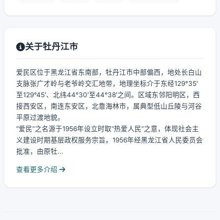
关于牡丹江市
爱民区位于黑龙江省东南部，牡丹江市中部偏西，地处长白山
支脉张广才岭与老爷岭交汇地带，地理坐标介于东经129°35′
至129°45′、北纬44°30′至44°38′之间。区域东邻阳明区，西
接西安区，南连东安区，北靠海林市，属典型低山丘陵与河谷
平原过渡地貌。
“爱民”之名源于1956年设立时取“热爱人民”之意，体现社会主
义建设时期基层政权服务宗旨。1956年经黑龙江省人民委员会
批准，由原牡...
查看更多介绍