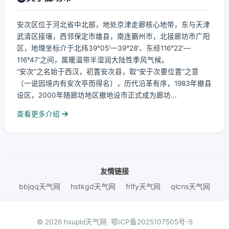
安次区位于河北省中北部，地处京津走廊核心地带，东与天津
武清区接壤，西邻保定市雄县，南连霸州市，北接廊坊市广阳
区，地理坐标介于北纬39°05′—39°28′、东经116°22′—
116°47′之间，属暖温带半湿润大陆性季风气候。
“安次”之名始于西汉，初置安次县，取“安于次要位置”之意
（一说因境内有安次亭而得名），历代沿革有序，1983年撤县
设区，2000年随廊坊地区撤地设市正式成为廊坊...
查看更多介绍
友情链接
bbjqq天气网
hstkgd天气网
frlfy天气网
qlcns天气网
© 2026 hxupld天气网.
鄂ICP备2025107505号-5