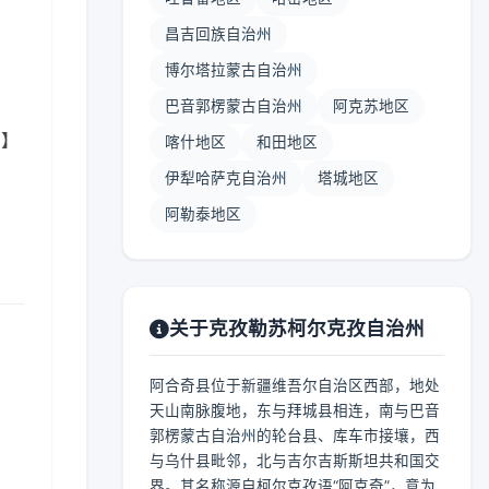
昌吉回族自治州
博尔塔拉蒙古自治州
巴音郭楞蒙古自治州
阿克苏地区
 】
喀什地区
和田地区
伊犁哈萨克自治州
塔城地区
阿勒泰地区
关于克孜勒苏柯尔克孜自治州
阿合奇县位于新疆维吾尔自治区西部，地处
天山南脉腹地，东与拜城县相连，南与巴音
郭楞蒙古自治州的轮台县、库车市接壤，西
与乌什县毗邻，北与吉尔吉斯斯坦共和国交
界。其名称源自柯尔克孜语“阿克奇”，意为