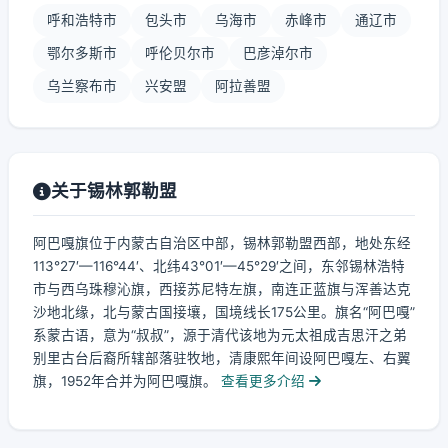
呼和浩特市
包头市
乌海市
赤峰市
通辽市
鄂尔多斯市
呼伦贝尔市
巴彦淖尔市
乌兰察布市
兴安盟
阿拉善盟
关于锡林郭勒盟
阿巴嘎旗位于内蒙古自治区中部，锡林郭勒盟西部，地处东经
113°27′—116°44′、北纬43°01′—45°29′之间，东邻锡林浩特
市与西乌珠穆沁旗，西接苏尼特左旗，南连正蓝旗与浑善达克
沙地北缘，北与蒙古国接壤，国境线长175公里。旗名“阿巴嘎”
系蒙古语，意为“叔叔”，源于清代该地为元太祖成吉思汗之弟
别里古台后裔所辖部落驻牧地，清康熙年间设阿巴嘎左、右翼
旗，1952年合并为阿巴嘎旗。
查看更多介绍