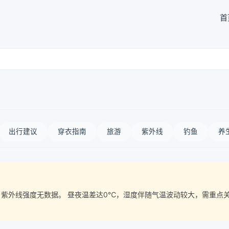
首
出行建议
穿衣指南
旅游
紫外线
钓鱼
养
质量， 紫外线强度无数据。 昼夜温差达0℃，湿度伴随气温波动较大，需重