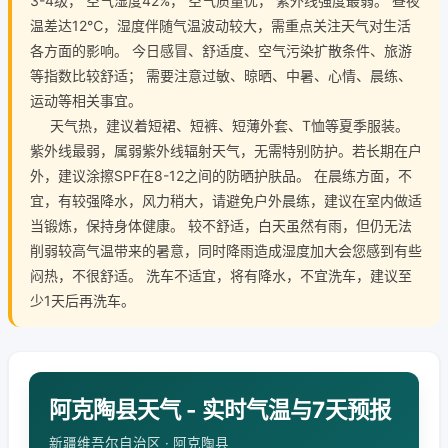
3-4级， 空气湿度42%， 空气质量优， 紫外线强度最弱。 昼夜
温差达12℃，湿度伴随气温波动较大，需重点关注天气对生活
各方面的影响。 今日感冒、舒适度、空气污染扩散条件、旅游
等指数比较舒适； 需要注意过敏、晾晒、中暑、心情、晨练、
运动等相关事宜。
天气热，建议着短裙、短裤、短薄外套、T恤等夏季服装。
紫外线最弱，属弱紫外线辐射天气，无需特别防护。若长期在户
外，建议涂擦SPF在8-12之间的防晒护肤品。 在晨练方面，不
宜，有较强降水，风力稍大，请避免户外晨练，建议在室内做适
当锻炼，保持身体健康。 较不舒适，白天虽然有雨，但仍无法
削弱较高气温带来的暑意，同时降雨造成湿度加大会您感到有些
闷热，不很舒适。 洗车不适宜，将有降水，不宜洗车，建议至
少1天后再洗车。
阿克陶县天气 - 实时气温与7天预报
新疆维吾尔自治区 · 阿克陶县