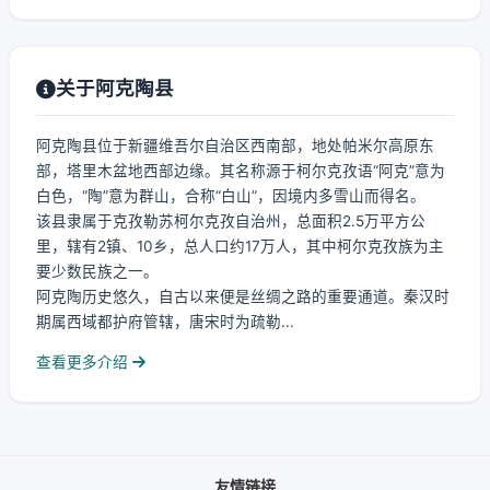
关于阿克陶县
阿克陶县位于新疆维吾尔自治区西南部，地处帕米尔高原东
部，塔里木盆地西部边缘。其名称源于柯尔克孜语“阿克”意为
白色，“陶”意为群山，合称“白山”，因境内多雪山而得名。
该县隶属于克孜勒苏柯尔克孜自治州，总面积2.5万平方公
里，辖有2镇、10乡，总人口约17万人，其中柯尔克孜族为主
要少数民族之一。
阿克陶历史悠久，自古以来便是丝绸之路的重要通道。秦汉时
期属西域都护府管辖，唐宋时为疏勒...
查看更多介绍
友情链接