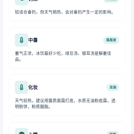
较适合垂钓，但天气稍热，会对垂钓产生一定的影响。
中暑
极易发
暑气正浓，冰饮最好少吃，绿豆汤、银耳汤是解暑佳
品。
化妆
去油
天气较热，建议用露质面霜打底，水质无油粉底霜，透
明粉饼，粉质胭脂。