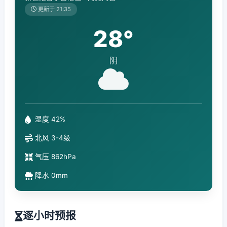
更新于 21:35
28°
阴
湿度 42%
北风 3-4级
气压 862hPa
降水 0mm
逐小时预报