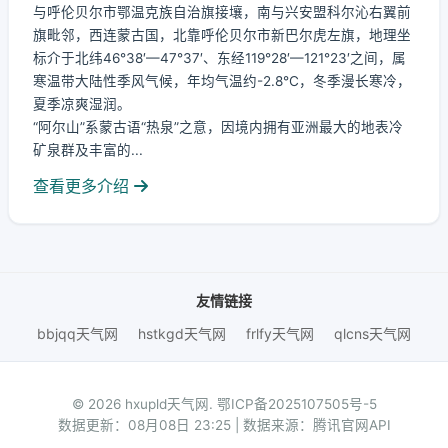
与呼伦贝尔市鄂温克族自治旗接壤，南与兴安盟科尔沁右翼前
旗毗邻，西连蒙古国，北靠呼伦贝尔市新巴尔虎左旗，地理坐
标介于北纬46°38′—47°37′、东经119°28′—121°23′之间，属
寒温带大陆性季风气候，年均气温约-2.8℃，冬季漫长寒冷，
夏季凉爽湿润。
“阿尔山”系蒙古语“热泉”之意，因境内拥有亚洲最大的地表冷
矿泉群及丰富的...
查看更多介绍
友情链接
bbjqq天气网
hstkgd天气网
frlfy天气网
qlcns天气网
© 2026 hxupld天气网.
鄂ICP备2025107505号-5
数据更新：08月08日 23:25 | 数据来源：腾讯官网API