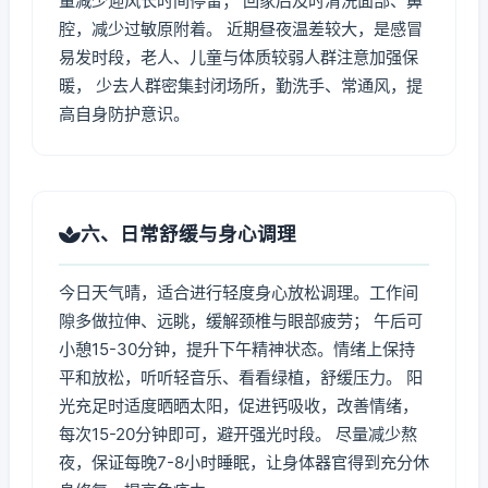
量减少迎风长时间停留； 回家后及时清洗面部、鼻
腔，减少过敏原附着。 近期昼夜温差较大，是感冒
易发时段，老人、儿童与体质较弱人群注意加强保
暖， 少去人群密集封闭场所，勤洗手、常通风，提
高自身防护意识。
六、日常舒缓与身心调理
今日天气晴，适合进行轻度身心放松调理。工作间
隙多做拉伸、远眺，缓解颈椎与眼部疲劳； 午后可
小憩15-30分钟，提升下午精神状态。情绪上保持
平和放松，听听轻音乐、看看绿植，舒缓压力。 阳
光充足时适度晒晒太阳，促进钙吸收，改善情绪，
每次15-20分钟即可，避开强光时段。 尽量减少熬
夜，保证每晚7-8小时睡眠，让身体器官得到充分休