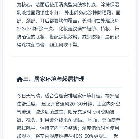
为核心。洁面后使用清爽型爽肤水打底，涂抹保湿
乳液或面霜锁住水分； 外出前务必涂抹防晒霜，面
部、颈部、耳后都要均匀覆盖，长时间在外建议每
2-3小时补涂一次。 化妆建议选择轻薄、持妆、带
防晒值的底妆，搭配定妆散粉，减少脱妆；唇部记
得涂抹润唇膏，避免风吹干裂。
三、居家环境与起居护理
今日天气晴，适合合理安排居家环境打理，提升居
住舒适度。 建议开窗通风20-30分钟，让室内外空
气流通，减少细菌滋生；阳光充足时段可晾晒被
褥、枕头，利用紫外线杀菌除螨。 地面、桌面简单
擦拭除尘，保持室内干净整洁；湿度偏低时可使用
加湿器，将室内湿度维持在40%-60%更舒适。 起